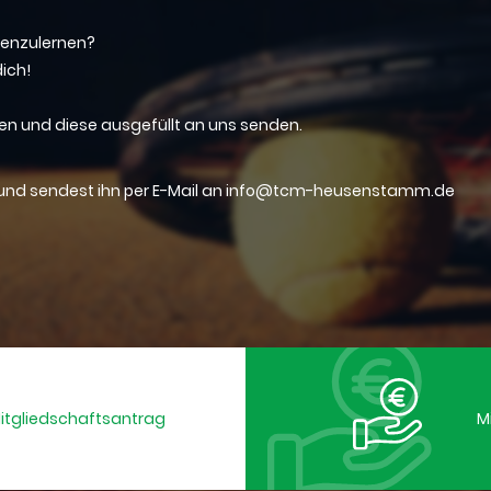
nenzulernen?
dich!
zen und diese ausgefüllt an uns senden.
s und sendest ihn per E-Mail an info@tcm-heusenstamm.de
Mitgliedschaftsantrag
M