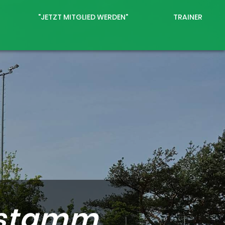
"JETZT MITGLIED WERDEN"
TRAINER
nstamm