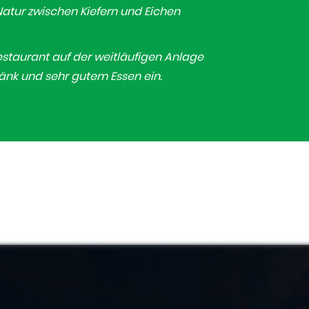
Natur zwischen Kiefern und Eichen
Restaurant auf der weitläufigen Anlage
änk und sehr gutem Essen ein.