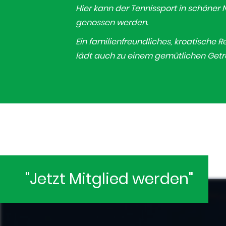
Hier kann der Tennissport in schöner 
genossen werden.
Ein familienfreundliches, kroatische 
lädt auch zu einem gemütlichen Getr
"Jetzt Mitglied werden"